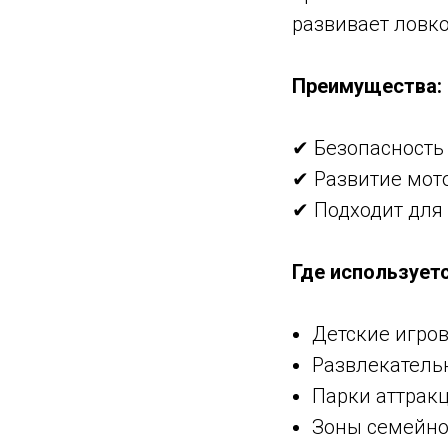
развивает ловк
Преимущества:
✔ Безопасность 
✔ Развитие мото
✔ Подходит для 
Где использует
Детские игро
Развлекатель
Парки аттрак
Зоны семейно