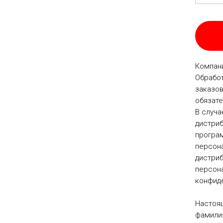
Компани
Обработ
заказов
обязате
В случа
дистриб
програм
персона
дистри
персона
конфид
Настоя
фамилия