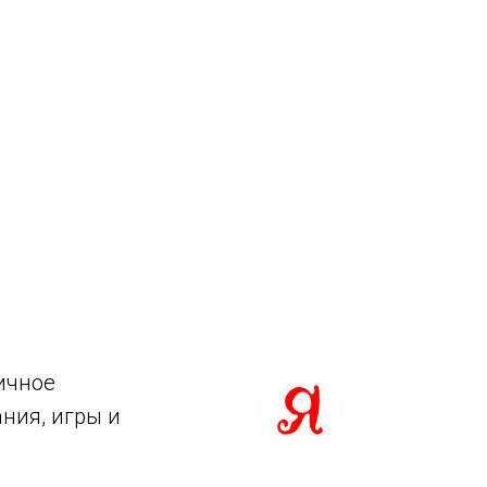
ичное
ания, игры и