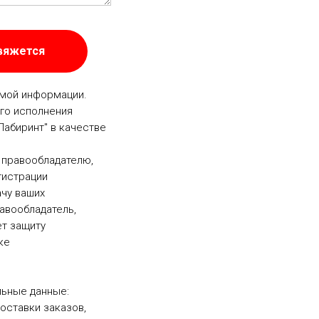
свяжется
емой информации.
го исполнения
Лабиринт" в качестве
 правообладателю,
гистрации
ачу ваших
равообладатель,
т защиту
ке
ьные данные:
оставки заказов,