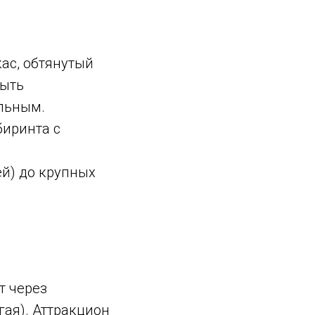
ас, обтянутый
быть
ельным.
биринта с
й) до крупных
т через
гая). Аттракцион