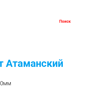
Поиск
т Атаманский
00мм