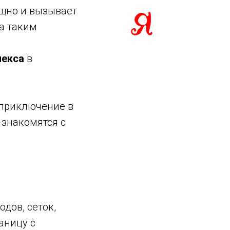
ощно и вызывает
за таким
лекса
в
 приключение в
 знакомятся с
дов, сеток,
аницу с