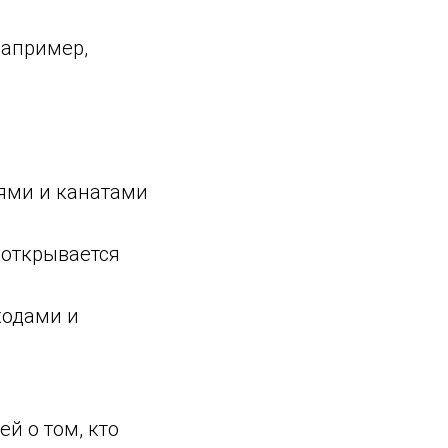
например,
ями и канатами
 открывается
ходами и
й о том, кто