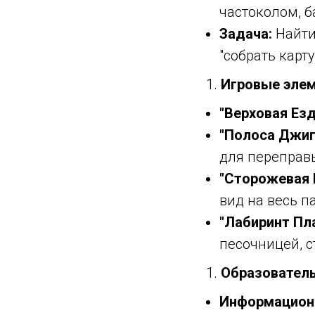
частоколом, 
Задача:
Найти
"собрать карт
Игровые элем
"Верховая Езд
"Полоса Джиг
для переправ
"Сторожевая 
вид на весь п
"Лабиринт Пла
песочницей, 
Образовател
Информацион