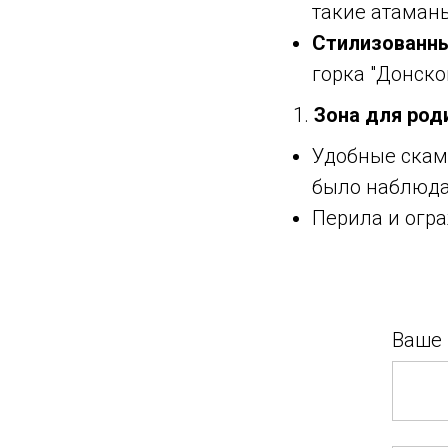
такие атаманы
Стилизованны
горка "Донской
Зона для род
Удобные скам
было наблюдат
Перила и огр
Ваше