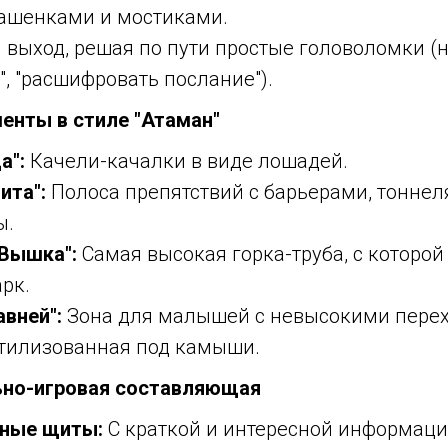
башенками и мостиками.
 выход, решая по пути простые головоломки (
у", "расшифровать послание").
енты в стиле "Атаман"
а":
Качели-качалки в виде лошадей.
ита":
Полоса препятствий с барьерами, тоннел
ы.
Вышка":
Самая высокая горка-труба, с которой
арк.
вней":
Зона для малышей с невысокими пере
стилизованная под камыши.
ьно-игровая составляющая
ные щиты:
С краткой и интересной информацие