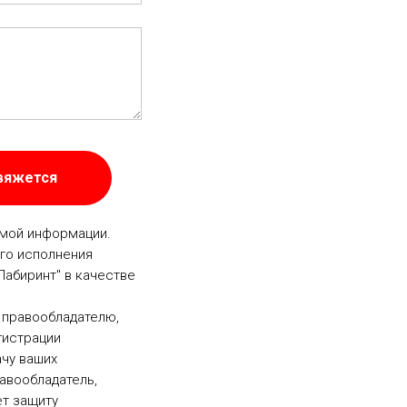
свяжется
емой информации.
го исполнения
Лабиринт" в качестве
 правообладателю,
гистрации
ачу ваших
равообладатель,
т защиту