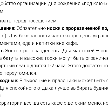
обство организации дня рождения «под ключ»
м.
ывать перед посещением
щения:
Обязательно
носки с прорезиненной п
те). Для безопасности часто запрещены украш
ментами, еда и напитки вне кафе.
т:
Зоны строго разделены. Для малышей — сво
а батуты и высокие горки могут быть ограничен
ртный сеанс длится 1-2 часа. Этого достаточно
не переутомился.
ыходные:
В выходные и праздники может быть 
Для спокойного отдыха лучше выбирать будние
ы.
ерритории всегда есть кафе с детским меню, н