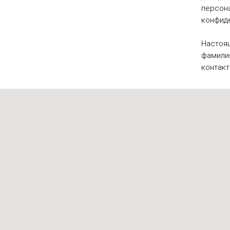
персона
конфид
Настоя
фамилия
контакт