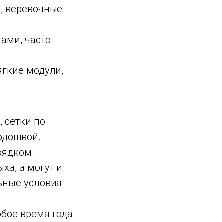
и, веревочные
ами, часто
ягкие модули,
 сетки по
одошвой.
рядком.
ха, а могут и
льные условия
бое время года.