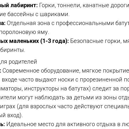
ый лабиринт:
Горки, тоннели, канатные дорог
хие бассейны с шариками.
а:
Отдельная зона с профессиональными батут
поролоновую яму.
ых маленьких (1-3 года):
Безопасные горки, м
биринты.
ля родителей
:
Современное оборудование, мягкое покрытие,
 входе часто выдают носки с прорезиненной п
маторы, инструкторы на батутах) следит за по
ители могут наблюдать за детьми из зоны отды
 играх (для взрослых часто действуют специа
й вход).
ь:
Идеальное место для активного отдыха в лю