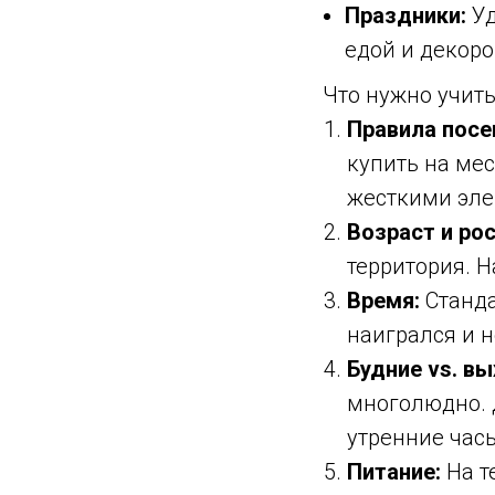
Праздники:
Уд
едой и декоро
Что нужно учит
Правила посе
купить на мес
жесткими эле
Возраст и рос
территория. Н
Время:
Станда
наигрался и 
Будние vs. в
многолюдно. 
утренние час
Питание:
На т