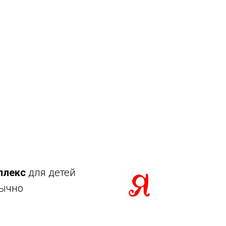
плекс
для детей
бычно