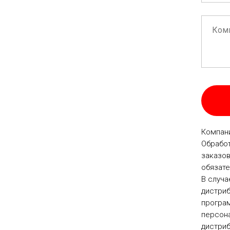
Компани
Обработ
заказов
обязате
В случа
дистриб
програм
персона
дистри