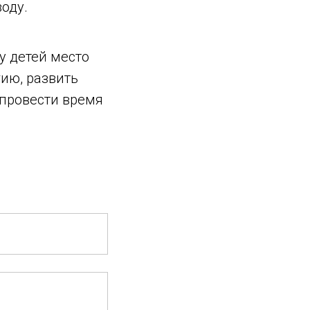
оду.
у детей место
гию, развить
 провести время