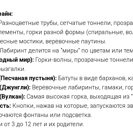
зайн:
Разноцветные трубы, сетчатые тоннели, прозр
лементы, горки разной формы (спиральные, в
весные мостики, верёвочные паутины.
Лабиринт делится на "миры" по цветам или те
одный мир):
Горки-волны, прозрачные тоннели
рызгалки.
(Песчаная пустыня):
Батуты в виде барханов, к
(Джунгли):
Верёвочные лабиринты, гамаки, го
(Вулкан):
Самая высокая горка, выходящая из "
сть:
Кнопки, нажав на которые, запускаются з
ючаются фонтаны или подсветка.
 от 3 до 12 лет и их родители.