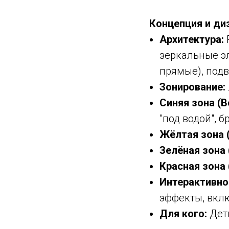
Концепция и ди
Архитектура:
зеркальные э
прямые), под
Зонирование:
Синяя зона (В
"под водой", б
Жёлтая зона 
Зелёная зона 
Красная зона 
Интерактивно
эффекты, вкл
Для кого:
Дети