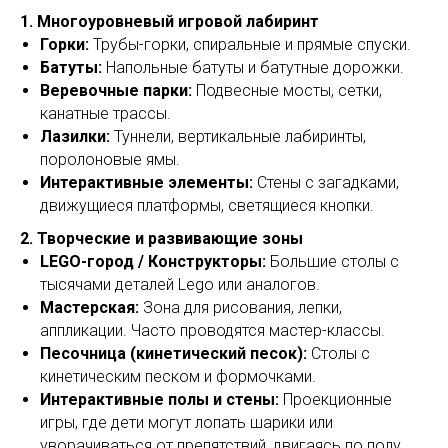
1. Многоуровневый игровой лабиринт
Горки:
Трубы-горки, спиральные и прямые спуски.
Батуты:
Напольные батуты и батутные дорожки.
Веревочные парки:
Подвесные мосты, сетки,
канатные трассы.
Лазилки:
Туннели, вертикальные лабиринты,
поролоновые ямы.
Интерактивные элементы:
Стены с загадками,
движущиеся платформы, светящиеся кнопки.
2. Творческие и развивающие зоны
LEGO-город / Конструкторы:
Большие столы с
тысячами деталей Lego или аналогов.
Мастерская:
Зона для рисования, лепки,
аппликации. Часто проводятся мастер-классы.
Песочница (кинетический песок):
Столы с
кинетическим песком и формочками.
Интерактивные полы и стены:
Проекционные
игры, где дети могут лопать шарики или
уворачиваться от препятствий, двигаясь по полу.