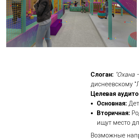
Слоган:
"Охана —
диснеевскому "Л
Целевая аудито
Основная:
Дети
Вторичная:
Ро
ищут место дл
Возможные напр