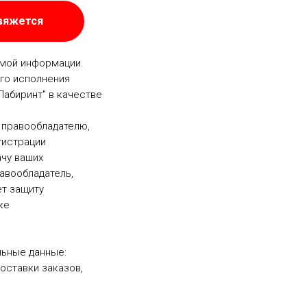
свяжется
емой информации.
го исполнения
Лабиринт" в качестве
 правообладателю,
гистрации
ачу ваших
равообладатель,
т защиту
ке
ьные данные:
оставки заказов,