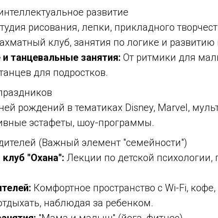
 интеллектуальное развитие
тудия рисования, лепки, прикладного творчест
хматный клуб, занятия по логике и развитию
и танцевальные занятия:
От ритмики для ма
танцев для подростков.
 праздников
ей рождений в тематиках Disney, Marvel, мул
тивные эстафеты, шоу-программы.
одителей (Важный элемент "семейности")
клуб "Охана":
Лекции по детской психологии, 
ителей:
Комфортное пространство с Wi-Fi, кофе,
отдыхать, наблюдая за ребенком.
анятия:
"Мама и малыш" (йога, фитнес).