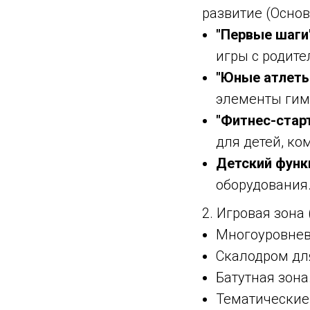
развитие (Осно
"Первые шаги" 
игры с родите
"Юные атлеты"
элементы гимн
"Фитнес-старт"
для детей, ко
Детский функ
оборудования
2. Игровая зона
Многоуровнев
Скалодром дл
Батутная зона
Тематические 