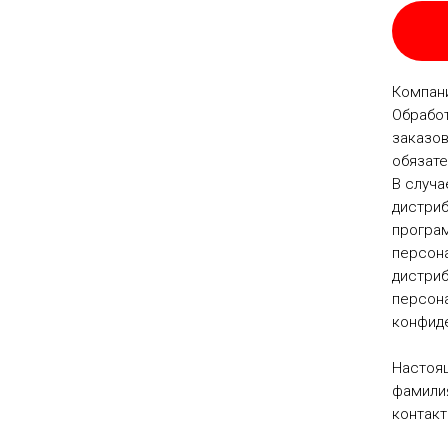
Компани
Обработ
заказов
обязате
В случа
дистриб
програм
персона
дистри
персона
конфид
Настоя
фамилия
контакт