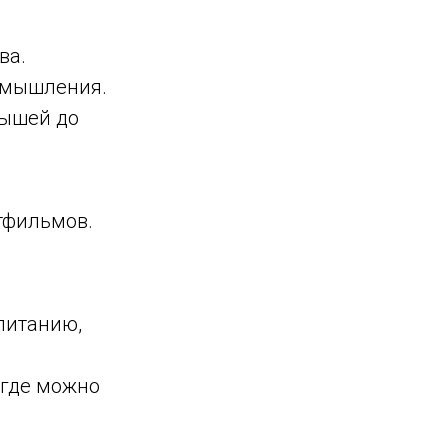
ва.
 мышления.
лышей до
ьтфильмов.
питанию,
 где можно