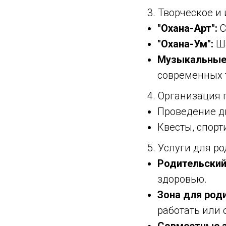
3. Творческое и
"Охана-Арт":
С
"Охана-Ум":
Ша
Музыкальные 
современных 
4. Организация
Проведение дн
Квесты, спор
5. Услуги для р
Родительский 
здоровью.
Зона для род
работать или 
Совместные з