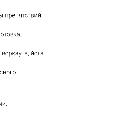
 препятствий,
отовка,
воркаута, йога
сного
ми.