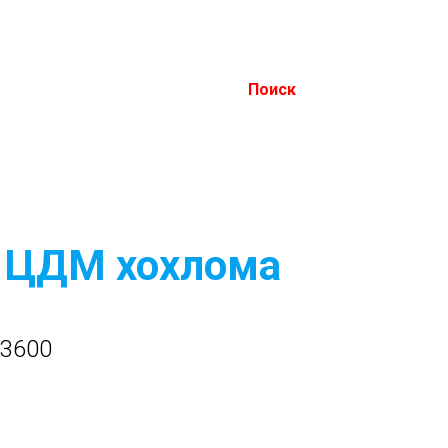
Поиск
а ЦДМ хохлома
h3600