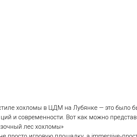
 стиле хохломы в ЦДМ на Лубянке — это было 
ций и современности. Вот как можно представи
азочный лес хохломы»
не просто игровую площадку, а immersive-прост