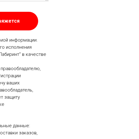
свяжется
емой информации.
го исполнения
Лабиринт" в качестве
 правообладателю,
гистрации
ачу ваших
равообладатель,
т защиту
ке
ьные данные:
оставки заказов,