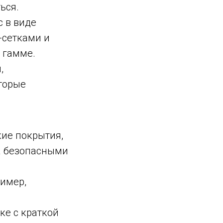
ься.
 в виде
-сетками и
 гамме.
,
торые
кие покрытия,
 а безопасными
ример,
ке с краткой