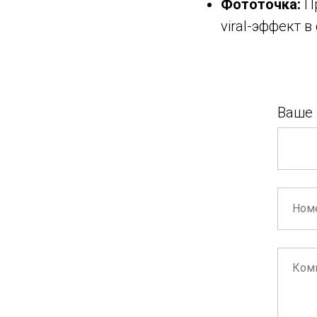
Фототочка:
Пр
viral-эффект в
Ваше