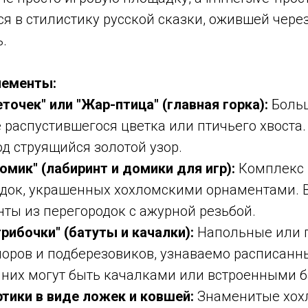
ся в стилистику русской сказки, ожившей чер
.
лементы:
точек" или "Жар-птица" (главная горка):
Больш
 распустившегося цветка или птичьего хвоста.
д струящийся золотой узор.
омик" (лабиринт и домики для игр):
Комплекс 
док, украшенных хохломскими орнаментами. 
нты из перегородок с ажурной резьбой.
рибочки" (батуты и качалки):
Напольные или 
оров и подберезовиков, узнаваемо расписанны
 них могут быть качалками или встроенными б
ртики в виде ложек и ковшей:
Знаменитые хох