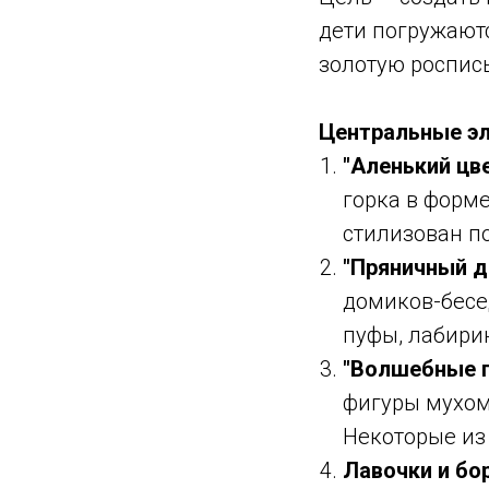
дети погружают
золотую роспись
Центральные э
"Аленький цве
горка в форме
стилизован по
"Пряничный д
домиков-бесе
пуфы, лабири
"Волшебные г
фигуры мухом
Некоторые из
Лавочки и бо