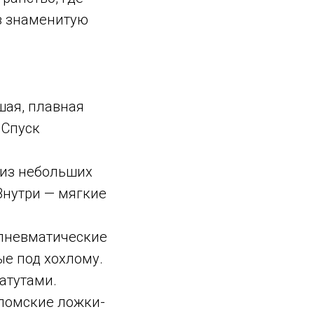
ез знаменитую
ая, плавная
 Спуск
из небольших
Внутри — мягкие
пневматические
е под хохлому.
атутами.
ломские ложки-