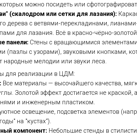
 которых можно посидеть или сфотографироват
ви" (скалодром или сетки для лазания):
Каркас
го дерева с ветвями-перекладинами, лианами
пами для лазания. Всё в красно-чёрно-золотой
е панели:
Стены с вращающимися элементами
и (пазлы с узорами), звуковыми кнопками, ко
т народные мелодии или звуки леса.
 для реализации в ЦДМ:
:
Все материалы — высочайшего качества, мяг
глы. Золотой эффект достигается не краской,
анями и инженерным пластиком.
уютное освещение, подсветка элементов (нап
оды" на "кустах").
ный компонент:
Небольшие стенды в стилисти