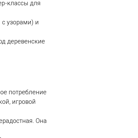
ер-классы для
с узорами) и
од деревенские
ное потребление
кой, игровой
ерадостная. Она