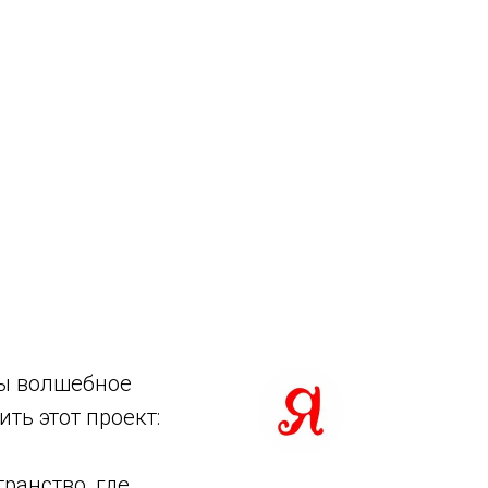
бы волшебное
ть этот проект:
ранство, где