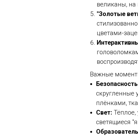
великаны, на
"Золотые вет
стилизованно
цветами-заце
Интерактивны
головоломкам
воспроизводя
Важные моменты
Безопасность
скругленные у
плёнками, тк
Свет:
Тёплое, 
светящиеся "яг
Образователь