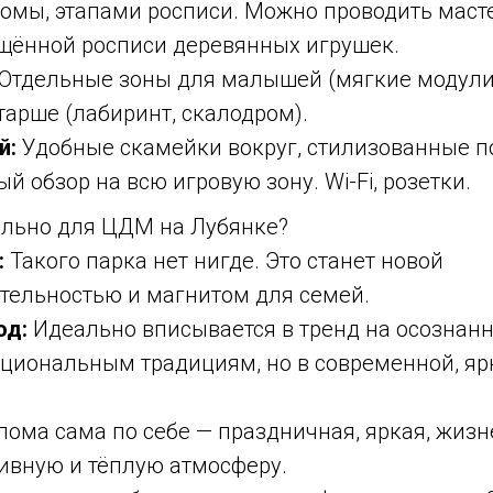
ломы, этапами росписи. Можно проводить маст
ощённой росписи деревянных игрушек.
Отдельные зоны для малышей (мягкие модули 
тарше (лабиринт, скалодром).
й:
Удобные скамейки вокруг, стилизованные п
ый обзор на всю игровую зону. Wi-Fi, розетки.
ально для ЦДМ на Лубянке?
:
Такого парка нет нигде. Это станет новой
тельностью и магнитом для семей.
од:
Идеально вписывается в тренд на осознан
ациональным традициям, но в современной, яр
ома сама по себе — праздничная, яркая, жизн
ивную и тёплую атмосферу.