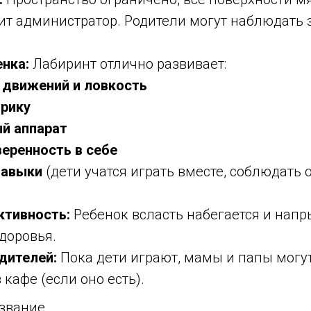
ит администратор. Родители могут наблюдать 
енка:
Лабиринт отлично развивает:
движений и ловкость
рику
й аппарат
веренность в себе
навыки
(дети учатся играть вместе, соблюдать 
ктивность:
Ребенок всласть набегается и напры
доровья.
дителей:
Пока дети играют, мамы и папы могут
 кафе (если оно есть).
азвание