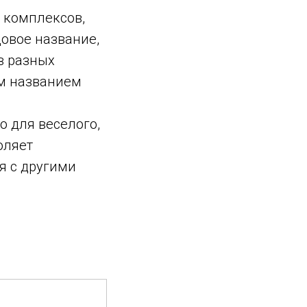
х комплексов,
довое название,
в разных
ым названием
о для веселого,
оляет
я с другими