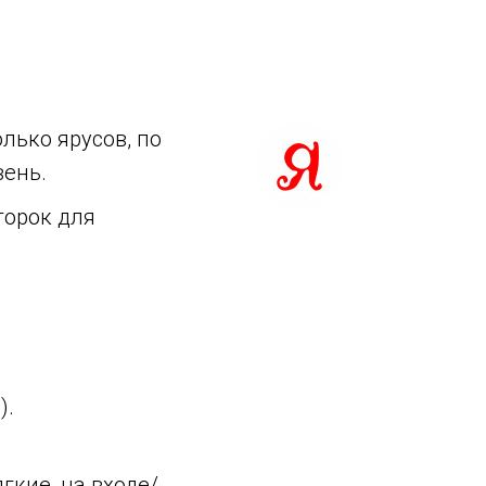
лько ярусов, по
вень.
горок для
).
гкие, на входе/