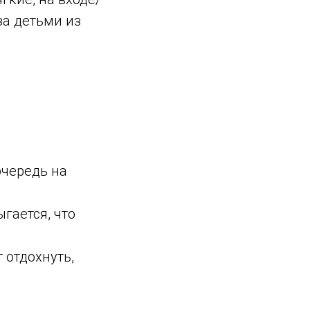
за детьми из
очередь на
гается, что
 отдохнуть,