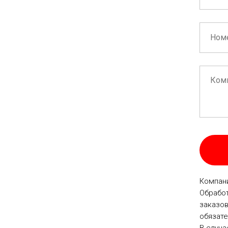
Компани
Обработ
заказов
обязате
В случа