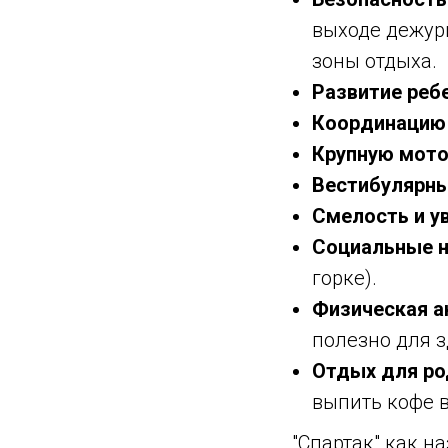
выходе дежур
зоны отдыха.
Развитие реб
Координацию 
Крупную мото
Вестибулярны
Смелость и у
Социальные 
горке).
Физическая а
полезно для з
Отдых для ро
выпить кофе в
"Спартак" как н