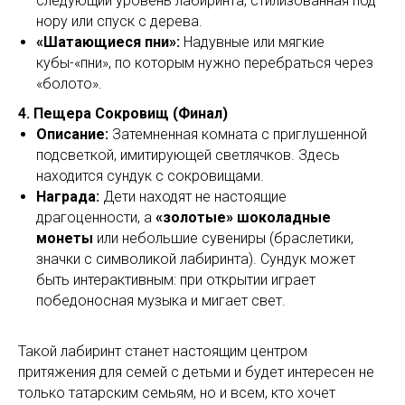
следующий уровень лабиринта, стилизованная под
нору или спуск с дерева.
«Шатающиеся пни»:
Надувные или мягкие
кубы-«пни», по которым нужно перебраться через
«болото».
4. Пещера Сокровищ (Финал)
Описание:
Затемненная комната с приглушенной
подсветкой, имитирующей светлячков. Здесь
находится сундук с сокровищами.
Награда:
Дети находят не настоящие
драгоценности, а
«золотые» шоколадные
монеты
или небольшие сувениры (браслетики,
значки с символикой лабиринта). Сундук может
быть интерактивным: при открытии играет
победоносная музыка и мигает свет.
Такой лабиринт станет настоящим центром
притяжения для семей с детьми и будет интересен не
только татарским семьям, но и всем, кто хочет