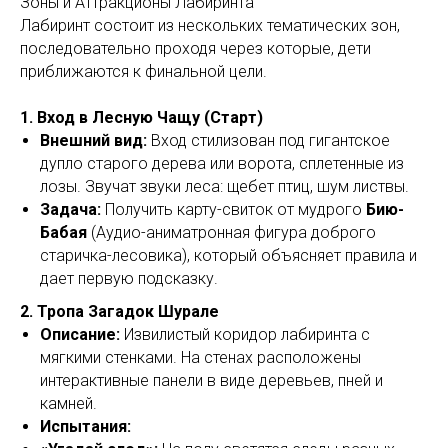
Зоны и Аттракционы Лабиринта
Лабиринт состоит из нескольких тематических зон,
последовательно проходя через которые, дети
приближаются к финальной цели.
1. Вход в Лесную Чащу (Старт)
Внешний вид:
Вход стилизован под гигантское
дупло старого дерева или ворота, сплетенные из
лозы. Звучат звуки леса: щебет птиц, шум листвы.
Задача:
Получить карту-свиток от мудрого
Бию-
Бабая
(Аудио-аниматронная фигура доброго
старичка-лесовика), который объясняет правила и
дает первую подсказку.
2. Тропа Загадок Шурале
Описание:
Извилистый коридор лабиринта с
мягкими стенками. На стенах расположены
интерактивные панели в виде деревьев, пней и
камней.
Испытания: