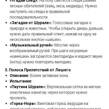
«Угадай след»:
На полу светятся следы разных
лесных обитателей (заяц, лиса, медведь). Нужно
наступить на следы в правильной
последовательности.
«Загадки от Шурале»:
Голосовые загадки о
природе и животных. Чтобы открыть дверь дальше,
нужно дать правильный ответ, нажав на одну из
нескольких кнопок-«шишек».
«Музыкальный ручей»:
Мостик через
воображаемый ручей. При шаге на разные
«камешки» загораются светодиоды и издают звуки
(ноты), нужно повторить мелодию.
3. Полоса Препятствий от Лешего
Описание:
Более активная зона.
Испытания:
«Паутина Шурале»:
Вертикальная сетка из мягких
эластичных канатов, через которую нужно
пролезть.
«Горка-Нора»:
Винтовая горка, ведущая на