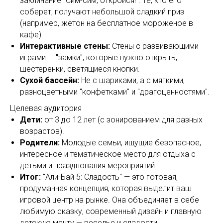
заклинание "Сим-сим, откройся!". Те, кто его
соберет, получают небольшой сладкий приз
(например, жетон на бесплатное мороженое в
кафе).
Интерактивные стены:
Стены с развивающими
играми — "замки", которые нужно открыть,
шестеренки, светящиеся кнопки.
Сухой бассейн:
Не с шариками, а с мягкими,
разноцветными "конфетками" и "драгоценностями".
Целевая аудитория
Дети:
от 3 до 12 лет (с зонированием для разных
возрастов).
Родители:
Молодые семьи, ищущие безопасное,
интересное и тематическое место для отдыха с
детьми и празднования мероприятий.
Итог:
"Али-Бай 5: Сладость" — это готовая,
продуманная концепция, которая выделит ваш
игровой центр на рынке. Она объединяет в себе
любимую сказку, современный дизайн и главную
детскую мечту — веселье и сладости.