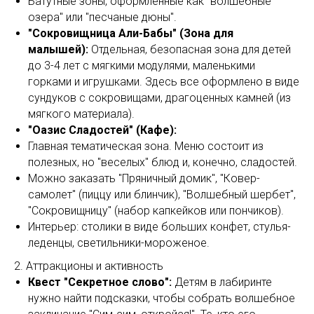
Батутные зоны, оформленные как "волшебные
озера" или "песчаные дюны".
"Сокровищница Али-Бабы" (Зона для
малышей):
Отдельная, безопасная зона для детей
до 3-4 лет с мягкими модулями, маленькими
горками и игрушками. Здесь все оформлено в виде
сундуков с сокровищами, драгоценных камней (из
мягкого материала).
"Оазис Сладостей" (Кафе):
Главная тематическая зона. Меню состоит из
полезных, но "веселых" блюд и, конечно, сладостей.
Можно заказать "Пряничный домик", "Ковер-
самолет" (пиццу или блинчик), "Волшебный шербет",
"Сокровищницу" (набор капкейков или пончиков).
Интерьер: столики в виде больших конфет, стулья-
леденцы, светильники-мороженое.
2. Аттракционы и активность
Квест "Секретное слово":
Детям в лабиринте
нужно найти подсказки, чтобы собрать волшебное