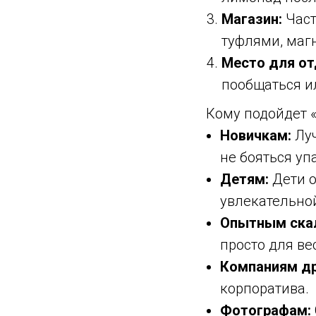
Магазин:
Част
туфлями, маг
Место для от
пообщаться и
Кому подойдет 
Новичкам:
Луч
не бояться уп
Детям:
Дети о
увлекательной
Опытным ска
просто для ве
Компаниям др
корпоратива.
Фотографам: