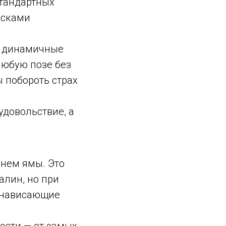
стандартных
усками
и динамичные
 любую позе без
ы побороть страх
удовольствие, а
нем ямы. Это
алин, но при
ь нависающие
ости — от самых