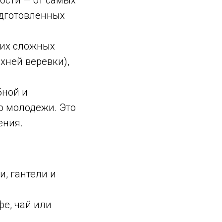
одготовленных
ких сложных
рхней веревки),
бной и
о молодежи. Это
ения.
и, гантели и
е, чай или