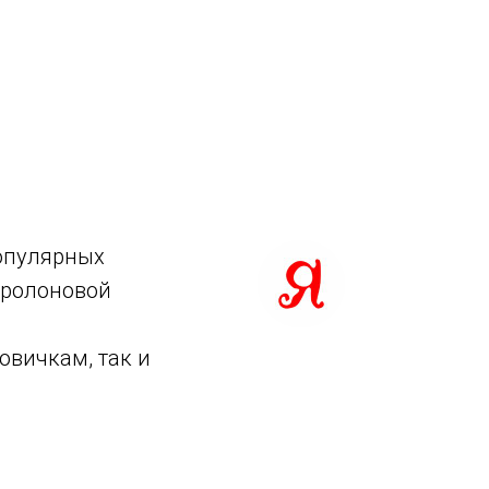
популярных
оролоновой
овичкам, так и