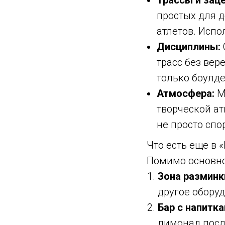
простых для 
атлетов. Испо
Дисциплины:
трасс без вер
только боулде
Атмосфера:
М
творческой ат
не просто спо
Что есть еще в 
Помимо основной
Зона разминк
другое обору
Бар с напитка
лимонад посл