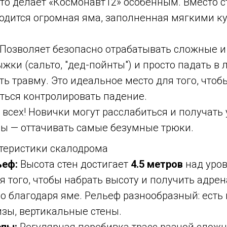
что делает «Космонавт12» особенным. Вместо 
ходится огромная яма, заполненная мягкими к
Позволяет безопасно отрабатывать сложные 
жки (сальто, "дед-пойнты") и просто падать в
ть травму. Это идеальное место для того, чтоб
ться контролировать падение.
всех! Новички могут расслабиться и получать 
ы — оттачивать самые безумные трюки.
теристики скалодрома
ьеф:
Высота стен достигает
4.5 метров
над уров
я того, чтобы набрать высоту и получить адрен
но благодаря яме. Рельеф разнообразный: ест
изы, вертикальные стены.
епы:
Регулярная перебивка трасс разной сложн