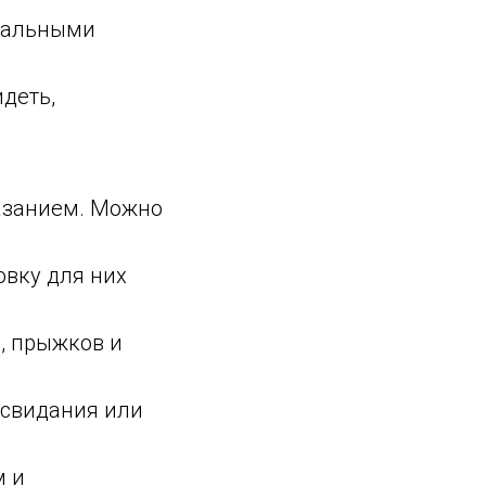
скальными
деть,
азанием. Можно
овку для них
, прыжков и
 свидания или
м и