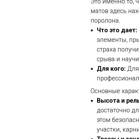
Это именно то, 
матов здесь на
поролона.
Что это дает:
элементы, пры
страха получи
срыва и научи
Для кого:
Для 
профессионал
Основные харак
Высота и рел
достаточно дл
этом безопас
участки, карн
Трассы и зац