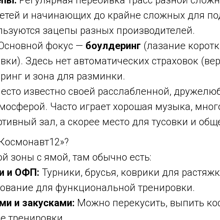
детей и начинающих до крайне сложных для п
льзуются зацепы разных производителей.
Основной фокус —
боулдеринг
(лазание корот
евки). Здесь нет автоматических страховок (ве
ринг и зона для разминки.
есто известно своей расслабленной, дружелю
мосферой. Часто играет хорошая музыка, мног
ртивный зал, а скорее место для тусовки и общ
«Космонавт12»?
 зоны с ямой, там обычно есть:
и и ОФП:
Турники, брусья, коврики для растяжк
дование для функциональной тренировки.
ми и закусками:
Можно перекусить, выпить коф
е тренировки.