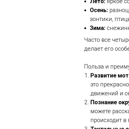
Лето:
яркое со
Осень:
разноцв
зонтики, птиц
Зима:
снежинки
Часто все четыр
делает его осо
Польза и преим
Развитие мот
это прекрасн
движений и с
Познание ок
можете расска
происходит в 
Тактильные 