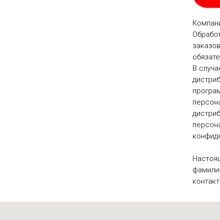
Компани
Обработ
заказов
обязате
В случа
дистриб
програм
персона
дистри
персона
конфид
Настоя
фамилия
контакт