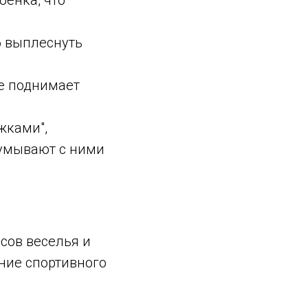
б выплеснуть
е поднимает
жками",
думывают с ними
сов веселья и
ние спортивного