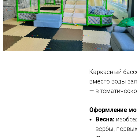
Каркасный бассе
вместо воды за
— в тематическ
Оформление мо
Весна:
изображ
вербы, первых