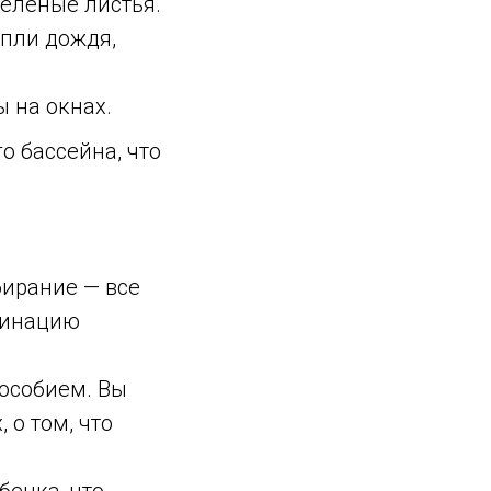
зеленые листья.
апли дождя,
ы на окнах.
о бассейна, что
бирание — все
динацию
особием. Вы
 о том, что
енка, что