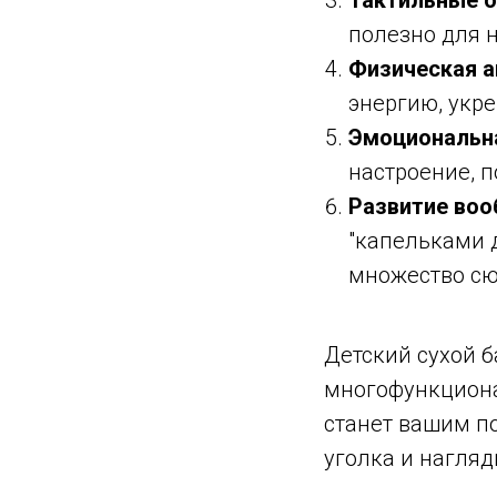
полезно для 
Физическая а
энергию, укре
Эмоциональна
настроение, п
Развитие воо
"капельками 
множество сю
Детский сухой б
многофункциона
станет вашим по
уголка и нагляд