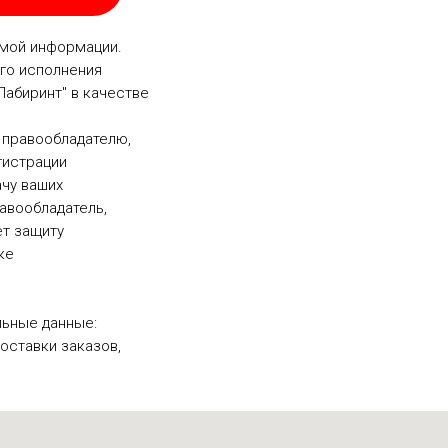
емой информации.
го исполнения
Лабиринт" в качестве
 правообладателю,
гистрации
ачу ваших
равообладатель,
т защиту
ке
ьные данные:
оставки заказов,