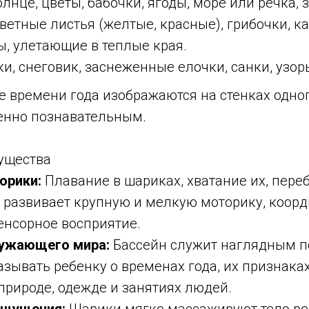
лнце, цветы, бабочки, ягоды, море или речка, 
етные листья (желтые, красные), грибочки, к
ы, улетающие в теплые края.
, снеговик, заснеженные елочки, санки, узор
е времени года изображаются на стенках одног
бенно познавательным.
ущества
орики:
Плавание в шариках, хватание их, пере
о развивает крупную и мелкую моторику, коор
енсорное восприятие.
ружающего мира:
Бассейн служит наглядным п
зывать ребенку о временах года, их признаках,
природе, одежде и занятиях людей.
ощущения:
Шарики мягко массажируют тело реб